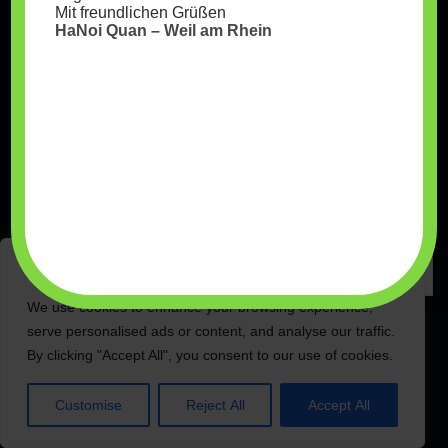
Mit freundlichen Grüßen
Archives
HaNoi Quan – Weil am Rhein
Juni 2025
Categories
Uncategorized
We value your privacy
We use cookies to enhance your browsing experience,
serve personalised ads or content, and analyse our traffic.
By clicking "Accept All", you consent to our use of cookies.
Customise
Reject All
Accept All