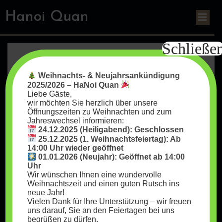
Hanoi Quan
Schließe
Suchen
Weihnachts- & Neujahrsankündigung
Suchen
2025/2026 – HaNoi Quan
Liebe Gäste,
wir möchten Sie herzlich über unsere
Recent Posts
Öffnungszeiten zu Weihnachten und zum
Jahreswechsel informieren:
24.12.2025 (Heiligabend): Geschlossen
25.12.2025 (1. Weihnachtsfeiertag): Ab
Hello world!
14:00 Uhr wieder geöffnet
01.01.2026 (Neujahr): Geöffnet ab 14:00
Uhr
Recent Comments
Wir wünschen Ihnen eine wundervolle
Weihnachtszeit und einen guten Rutsch ins
neue Jahr!
Vielen Dank für Ihre Unterstützung – wir freuen
zu
A WordPress Commenter
Hello world!
uns darauf, Sie an den Feiertagen bei uns
begrüßen zu dürfen.