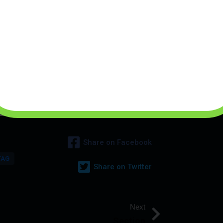
plate
Dummy Category
Post Content Holder
Share on Facebook
TAG
Share on Twitter
Next
Section