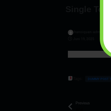
Single Tem
hanoiquan-admin
Juni 19, 2025
Tags:
DUMMY POST 
Previous
404