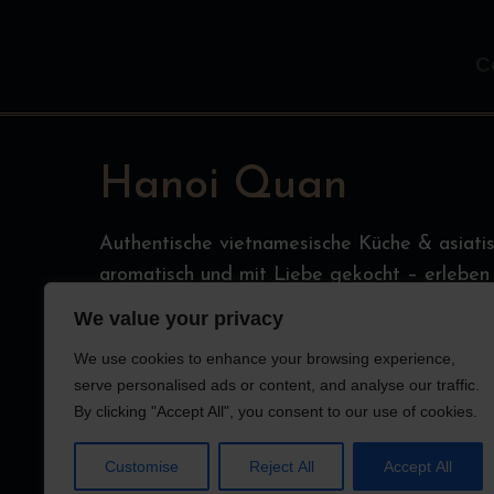
C
Hanoi Quan
Authentische vietnamesische Küche & asiatisc
aromatisch und mit Liebe gekocht – erleben
jedem Bissen.
We value your privacy
We use cookies to enhance your browsing experience,
Impressum
Date
serve personalised ads or content, and analyse our traffic.
By clicking "Accept All", you consent to our use of cookies.
Customise
Reject All
Accept All